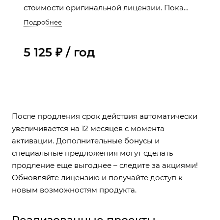
стоимости оригинальной лицензии. Пока
лицензия активна, вы продолжаете
Подробнее
пользоваться всеми преимуществами:
регулярными обновлениями и технической
5 125 ₽ / год
поддержкой.
После продления срок действия автоматически
увеличивается на 12 месяцев с момента
активации. Дополнительные бонусы и
специальные предложения могут сделать
продление еще выгоднее – следите за акциями!
Обновляйте лицензию и получайте доступ к
новым возможностям продукта.