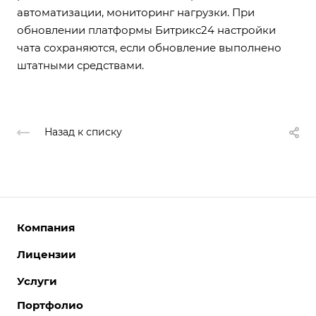
автоматизации, мониторинг нагрузки. При
обновлении платформы Битрикс24 настройки
чата сохраняются, если обновление выполнено
штатными средствами.
Назад к списку
Компания
Лицензии
О компании
Команда
Услуги
Интернет-магазины
Партнеры
Корпоративные сайты
Портфолио
Разработка сайтов
Отзывы