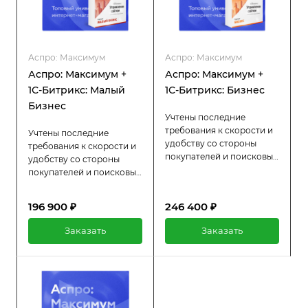
Аспро: Максимум
Аспро: Максимум
Аспро: Максимум +
Аспро: Максимум +
1С-Битрикс: Малый
1С-Битрикс: Бизнес
Бизнес
Учтены последние
требования к скорости и
Учтены последние
удобству со стороны
требования к скорости и
покупателей и поисковых
удобству со стороны
систем. Устанавливается
покупателей и поисковых
на 1С-Битрикс: Бизнес.
систем. Устанавливается
Встроенные
на 1С-Битрикс: Малый
196 900 ₽
246 400 ₽
маркетинговые
Бизнес. Встроенные
инструменты для
маркетинговые
Заказать
Заказать
увеличения среднего
инструменты для
чека.
увеличения среднего
чека.