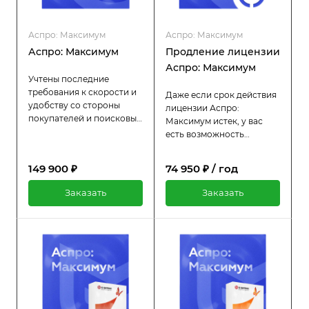
Аспро: Максимум
Аспро: Максимум
Аспро: Максимум
Продление лицензии
Аспро: Максимум
Учтены последние
требования к скорости и
Даже если срок действия
удобству со стороны
лицензии Аспро:
покупателей и поисковых
Максимум истек, у вас
систем. Встроенные
есть возможность
маркетинговые
продлить её всего за
инструменты для
половину стоимости
149 900 ₽
74 950 ₽ / год
увеличения среднего
оригинальной цены. Пока
чека.
лицензия активна, вы
Заказать
Заказать
продолжаете
пользоваться всеми
преимуществами:
регулярными
обновлениями и
технической поддержкой.