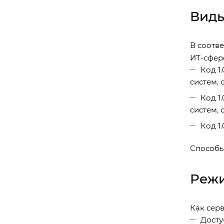
Виды
В соотв
ИТ-сфер
Код 1
систем, 
Код 1
систем, 
Код 1
Способы
Режи
Как сер
Досту