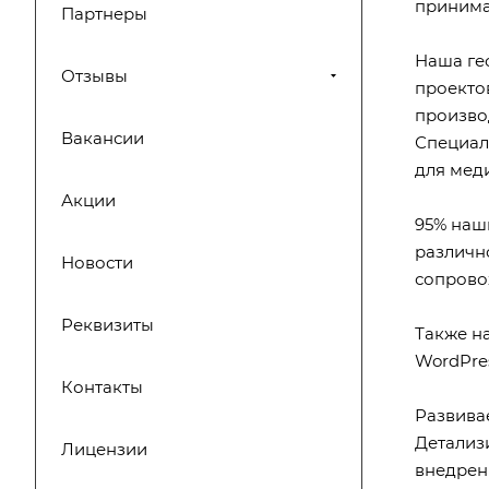
принима
Партнеры
Наша ге
Отзывы
проекто
произво
Вакансии
Специал
для
мед
Акции
95% наш
различн
Новости
сопрово
Реквизиты
Также н
WordPres
Контакты
Развивае
Детализ
Лицензии
внедрен