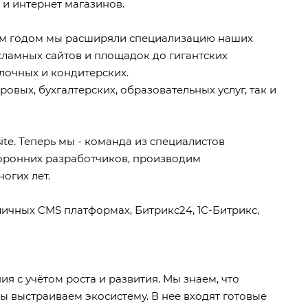
 и интернет магазинов.
дым годом мы расширяли специализацию наших
ламных сайтов и площадок до гигантских
лочных и кондитерских
.
уровых
,
бухгалтерских
,
образовательных услуг
, так и
te. Теперь мы -
команда
из специалистов
торонних разработчиков, производим
огих лет.
зличных CMS платформах,
Битрикс24
,
1С-Битрикс
,
ния
с учётом роста и развития. Мы знаем, что
Мы выстраиваем экосистему. В нее входят
готовые