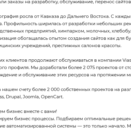
ли заказы на
разработку
,
обслуживание
,
перенос
сайтов
ография
росла от Кавказа до Дальнего Востока. С каж
в. Профильность ширилась от разработки небольших рек
дственных предприятий,
химпарком
,
молочных
,
хлебобу
изация обогащалась опытом создания сайтов как для
б
ицинских учреждений
, престижных салонов красоты.
их клиентов
продолжают обслуживаться в компании Viasi
ого профиля. Мы доработали более 2 075 проектов от с
ждение и обслуживание этих ресурсов на протяжении мн
а нашем счету более 2 000 собственных проектов на ра
s, Drupal, Joomla, OpenCart.
м бизнес вместе с вами!
ируем бизнес процессы. Подбираем
оптимальные реше
ие автоматизированной системы
— это только начало. 