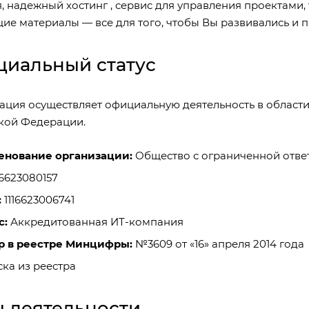
я
, надежный хостинг ,
сервис для управления проектами
ие материалы
— все для того, чтобы Вы развивались и 
иальный статус
ация осуществляет официальную деятельность в област
кой Федерации.
енование организации:
Общество с ограниченной ответ
6623080157
:
1116623006741
с:
Аккредитованная ИТ-компания
р в реестре Минцифры:
№3609 от «16» апреля 2014 года
ка из реестра
 деятельности