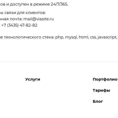
в и доступен в режиме 24/7/365.
ы связи для клиентов:
нная почта:
mail@viasite.ru
:
+7 (3435) 47-82-82
технологического стека: php, mysql, html, css, javascript, 
Услуги
Портфолио
Тарифы
Разработка сайтов
Блог
Поддержка сайтов
Поддержка Битрикс24
Перенос сайтов