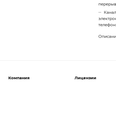
перерыво
Канал
электро
телефон
Описание 
Компания
Лицензии
О компании
Интернет-магазины
Команда
Корпоративные сайты
Партнеры
Отраслевые сайты
Отзывы
Лицензии 1С-Битрикс