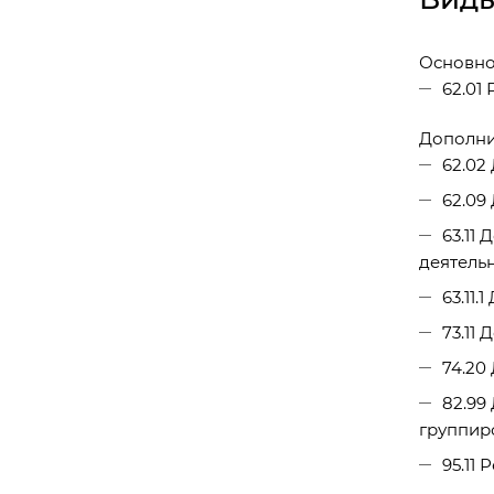
Основно
62.01
Дополни
62.02
62.09
63.11
деятель
63.11
73.11
74.20
82.99
группир
95.11