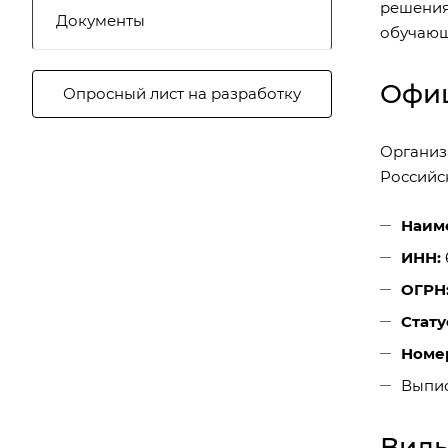
решени
Документы
обучающ
Офиц
Опросный лист на разработку
Организ
Российс
Наим
ИНН:
ОГРН
Стату
Номе
Выпис
Виды