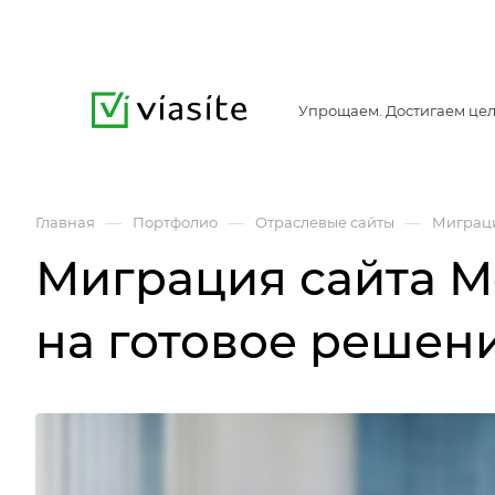
Упрощаем. Достигаем цел
—
—
—
Главная
Портфолио
Отраслевые сайты
Миграци
Миграция сайта М
на готовое решен