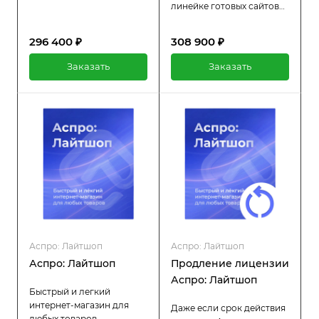
Аспро. Устанавливается
линейке готовых сайтов
на 1С-Битрикс: Бизнес.
Аспро. Устанавливается
Подойдет любой сфере
на 1С-Битрикс24:
296 400 ₽
308 900 ₽
бизнеса. Больше, чем
Интернет-магазин + CRM.
просто шаблон!
Подойдет любой сфере
Заказать
Заказать
бизнеса. Больше, чем
просто шаблон!
Аспро: Лайтшоп
Аспро: Лайтшоп
Аспро: Лайтшоп
Продление лицензии
Аспро: Лайтшоп
Быстрый и легкий
интернет-магазин для
Даже если срок действия
любых товаров.