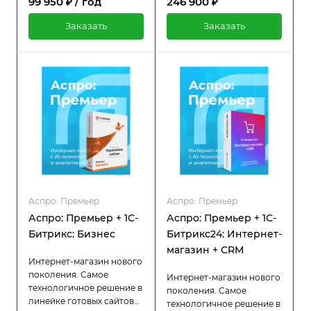
99 950 ₽ / год
246 900 ₽
активна, вы продолжаете
Бизнес. Подойдет любой
пользоваться всеми
сфере бизнеса. Больше,
Заказать
Заказать
преимуществами:
чем просто шаблон!
регулярными
обновлениями и
технической поддержкой.
Аспро: Премьер
Аспро: Премьер
Аспро: Премьер + 1С-
Аспро: Премьер + 1С-
Битрикс: Бизнес
Битрикс24: Интернет-
магазин + CRM
Интернет-магазин нового
поколения. Самое
Интернет-магазин нового
технологичное решение в
поколения. Самое
линейке готовых сайтов
технологичное решение в