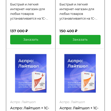
Быстрый и легкий
Быстрый и легкий
интернет-магазин для
интернет-магазин для
любых товаров
любых товаров
устанавливается на 1С-
устанавливается на 1С-
Битрикс: Старт.
Битрикс: Стандарт.
Интеграция с
Интеграция с
137 000 ₽
150 400 ₽
маркетплейсами,
маркетплейсами,
лаконичный дизайн и
лаконичный дизайн и
Заказать
Заказать
пошаговый мастер
пошаговый мастер
настройки.
настройки.
Аспро: Лайтшоп
Аспро: Лайтшоп
Аспро: Лайтшоп + 1С-
Аспро: Лайтшоп + 1С-