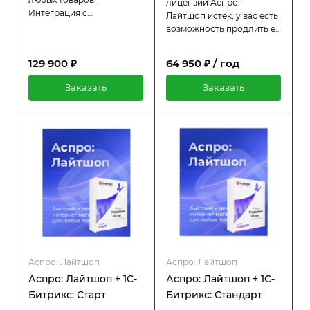
лицензии Аспро:
Интеграция с
Лайтшоп истек, у вас есть
маркетплейсами,
возможность продлить её
лаконичный дизайн и
всего за половину
пошаговый мастер
стоимости оригинальной
129 900 ₽
64 950 ₽ / год
настройки.
цены. Пока лицензия
активна, вы продолжаете
Заказать
Заказать
пользоваться всеми
преимуществами:
регулярными
обновлениями и
технической поддержкой.
Аспро: Лайтшоп
Аспро: Лайтшоп
Аспро: Лайтшоп + 1С-
Аспро: Лайтшоп + 1С-
Битрикс: Старт
Битрикс: Стандарт