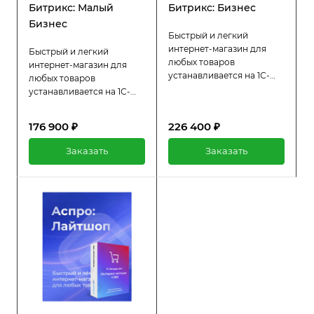
Битрикс: Малый
Битрикс: Бизнес
Бизнес
Быстрый и легкий
интернет-магазин для
Быстрый и легкий
любых товаров
интернет-магазин для
устанавливается на 1С-
любых товаров
Битрикс: Бизнес.
устанавливается на 1С-
Интеграция с
Битрикс: Малый Бизнес.
маркетплейсами,
Интеграция с
176 900 ₽
226 400 ₽
лаконичный дизайн и
маркетплейсами,
пошаговый мастер
лаконичный дизайн и
Заказать
Заказать
настройки.
пошаговый мастер
настройки.