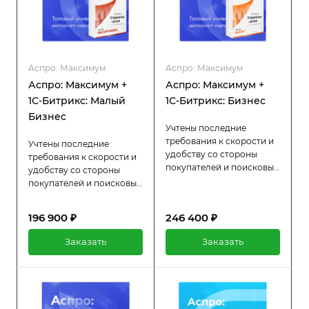
Аспро: Максимум
Аспро: Максимум
Аспро: Максимум +
Аспро: Максимум +
1С-Битрикс: Малый
1С-Битрикс: Бизнес
Бизнес
Учтены последние
требования к скорости и
Учтены последние
удобству со стороны
требования к скорости и
покупателей и поисковых
удобству со стороны
систем. Устанавливается
покупателей и поисковых
на 1С-Битрикс: Бизнес.
систем. Устанавливается
Встроенные
на 1С-Битрикс: Малый
196 900 ₽
246 400 ₽
маркетинговые
Бизнес. Встроенные
инструменты для
маркетинговые
Заказать
Заказать
увеличения среднего
инструменты для
чека.
увеличения среднего
чека.