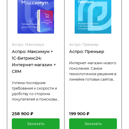
Аспро: Максимум
Аспро: Премьер
Аспро: Максимум +
Аспро: Премьер
1С-Битрикс24:
Интернет-магазин нового
Интернет-магазин +
поколения. Самое
CRM
технологичное решение в
линейке готовых сайтов
Учтены последние
Аспро. Подойдет любой
требования к скорости и
сфере бизнеса. Больше,
удобству со стороны
чем просто шаблон!
покупателей и поисковых
систем. Устанавливается
на 1С-Битрикс24:
258 900 ₽
199 900 ₽
Интернет-магазин + CRM.
Встроенные
Заказать
Заказать
маркетинговые