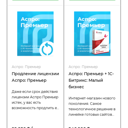
инструменты для
увеличения среднего
чека.
Аспро: Премьер
Аспро: Премьер
Продление лицензии
Аспро: Премьер + 1С-
Аспро: Премьер
Битрикс: Малый
бизнес
Даже если срок действия
лицензии Аспро:Премьер
Интернет-магазин нового
истек, у вас есть
поколения. Самое
возможность продлить её
технологичное решение в
всего за половину
линейке готовых сайтов
стоимости оригинальной
Аспро. Устанавливается
цены. Пока лицензия
на 1С-Битрикс: Малый