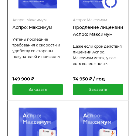
Аспро: Максимум
Аспро: Максимум
Аспро: Максимум
Продление лицензии
Аспро: Максимум
Учтены последние
требования к скорости и
Даже если срок действия
удобству со стороны
лицензии Аспро:
покупателей и поисковых
Максимум истек, у вас
систем. Встроенные
есть возможность
маркетинговые
продлить её всего за
инструменты для
половину стоимости
149 900 ₽
74 950 ₽ / год
увеличения среднего
оригинальной цены. Пока
чека.
лицензия активна, вы
Заказать
Заказать
продолжаете
пользоваться всеми
преимуществами:
регулярными
обновлениями и
технической поддержкой.