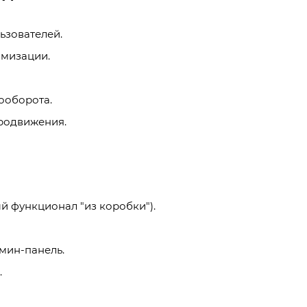
ьзователей.
имизации.
ооборота.
продвижения.
й функционал "из коробки").
мин-панель.
.