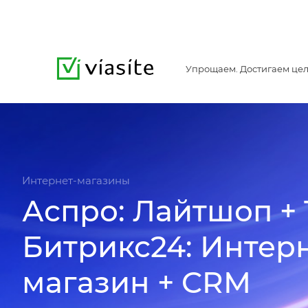
Упрощаем. Достигаем цел
Интернет-магазины
Аспро: Лайтшоп + 
Битрикс24: Интерн
магазин + CRM