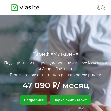
Тариф «Магазин»
Подходит всем владельцам решений Аспро: Максимум
и Аспро: Лайтшоп.
Тариф позволяет не только решать регулярные и
типовые задачи, связанные с сайтом, но и при помощи
47 090 ₽/ месяц
узких специалистов нашей компании решать задачи,
связанные с регулярной публикацией новых
материалов на сайте и выполнять задачи по выгодному
Подробнее
Подключить тариф
позиционированию продукции в сети.