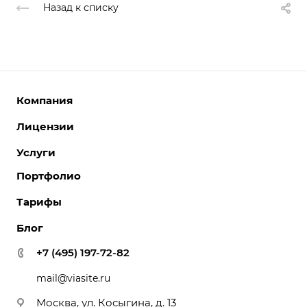
Назад к списку
Компания
Лицензии
О компании
Команда
Услуги
Интернет-магазины
Партнеры
Корпоративные сайты
Портфолио
Разработка сайтов
Отзывы
Отраслевые сайты
Поддержка сайтов
Тарифы
Вакансии
Лицензии 1С-Битрикс
Поддержка Битрикс24
Акции
Блог
Битрикс24. Облако
Перенос сайтов
Новости
Битрикс24. Коробка
+7 (495) 197-72-82
Внедрение системы управления взаимоотношениями с
Реквизиты
клиентами (CRM)
mail@viasite.ru
Контакты
Обслуживание сайтов
Лицензии
Москва, ул. Косыгина, д. 13