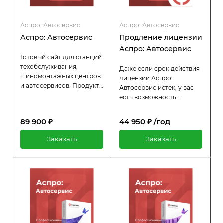
Аспро: Автосервис
Аспро: Автосервис
Аспро: Автосервис
Продление лицензии
Аспро: Автосервис
Готовый сайт для станций
техобслуживания,
Даже если срок действия
шиномонтажных центров
лицензии Аспро:
и автосервисов. Продукт
Автосервис истек, у вас
является редакцией
есть возможность
шаблона Аспро:
продлить её всего за
Корпоративный сайт 3.0.
половину стоимости
89 900 ₽
44 950 ₽ /год
Дизайн и функционал
оригинальной цены. Пока
готового решения
лицензия активна, вы
Заказать
Заказать
созданы с учетом
продолжаете
специфики автобизнеса.
пользоваться всеми
преимуществами:
регулярными
обновлениями и
технической поддержкой.