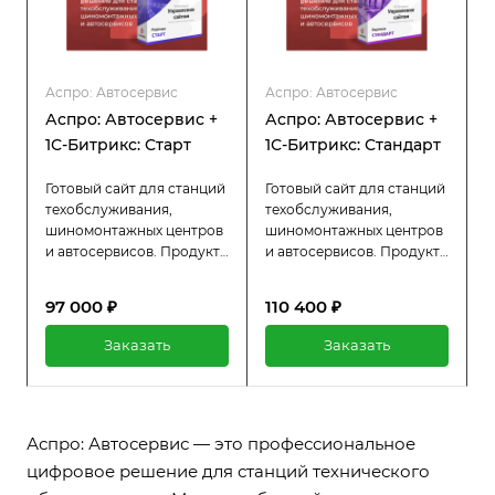
Аспро: Автосервис
Аспро: Автосервис
Аспро: Автосервис +
Аспро: Автосервис +
1С-Битрикс: Старт
1С-Битрикс: Стандарт
Готовый сайт для станций
Готовый сайт для станций
техобслуживания,
техобслуживания,
шиномонтажных центров
шиномонтажных центров
и автосервисов. Продукт
и автосервисов. Продукт
идет в комплекте с 1С-
идет в комплекте с 1С-
Битрикс: Старт. Дизайн и
Битрикс: Стандарт.
97 000 ₽
110 400 ₽
функционал готового
Дизайн и функционал
решения созданы с
готового решения
Заказать
Заказать
учетом специфики
созданы с учетом
автобизнеса.
специфики автобизнеса.
Аспро: Автосервис — это профессиональное
цифровое решение для станций технического