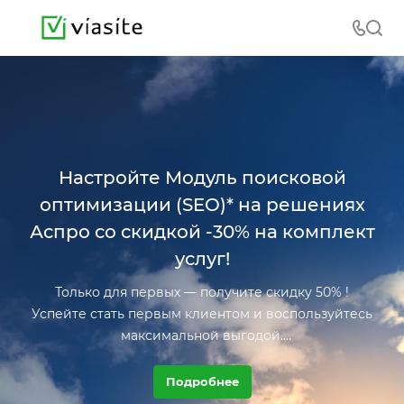
Настройте Модуль поисковой
оптимизации (SEO)* на решениях
Аспро со скидкой -30% на комплект
услуг!
Только для первых — получите скидку 50% !
Успейте стать первым клиентом и воспользуйтесь
максимальной выгодой.
Торопитесь: предложение ограничено!
Ждем вас!
Подробнее