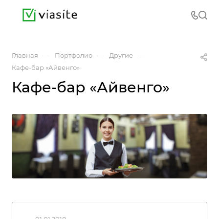
—
—
—
Главная
Портфолио
Другие
Кафе-бар «Айвенго»
Кафе-бар «Айвенго»