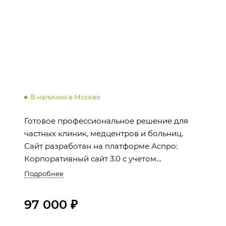
В наличии в Москве
Готовое профессиональное решение для
частных клиник, медцентров и больниц.
Сайт разработан на платформе Аспро:
Корпоративный сайт 3.0 с учетом
специфики медицинской сферы и идет в
Подробнее
комплекте с 1С-Битрикс: Старт.
97 000 ₽