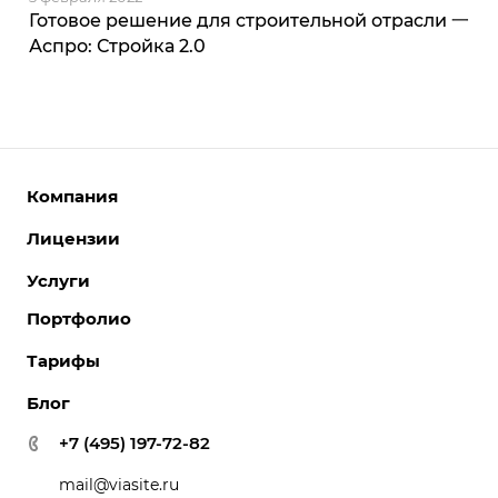
Готовое решение для строительной отрасли 一
Аспро: Стройка 2.0
Компания
Лицензии
О компании
Команда
Услуги
Интернет-магазины
Партнеры
Корпоративные сайты
Портфолио
Разработка сайтов
Отзывы
Отраслевые сайты
Поддержка сайтов
Тарифы
Вакансии
Лицензии 1С-Битрикс
Поддержка Битрикс24
Акции
Блог
Битрикс24. Облако
Перенос сайтов
Новости
Битрикс24. Коробка
+7 (495) 197-72-82
Внедрение системы управления взаимоотношениями с
Реквизиты
клиентами (CRM)
mail@viasite.ru
Контакты