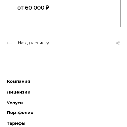
от 60 000 ₽
Назад к списку
Компания
Лицензии
О компании
Команда
Услуги
Интернет-магазины
Партнеры
Корпоративные сайты
Портфолио
Разработка сайтов
Отзывы
Отраслевые сайты
Поддержка сайтов
Тарифы
Вакансии
Лицензии 1С-Битрикс