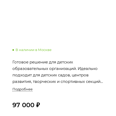
В наличии в Москве
Готовое решение для детских
образовательных организаций. Идеально
подходит для детских садов, центров
развития, творческих и спортивных секций.
Сайт создан с учетом особенностей
Подробнее
образовательной сферы и идет в комплекте
с 1С-Битрикс: Старт.
97 000 ₽