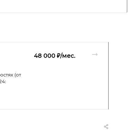
48 000 ₽/мес.
остях (от
24: