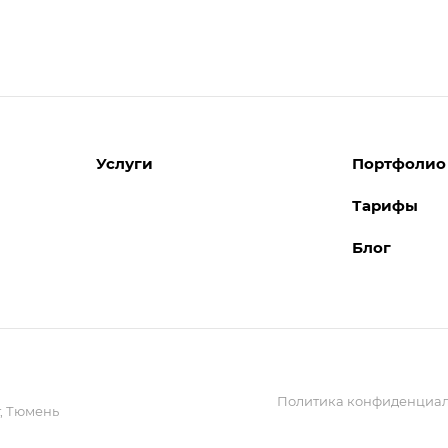
Услуги
Портфолио
Тарифы
Разработка сайтов
Блог
Поддержка сайтов
Поддержка Битрикс24
Перенос сайтов
Внедрение системы управления
взаимоотношениями с клиентами
(CRM)
Политика конфиденциал
Обслуживание сайтов
,
Тюмень
Реклама и продвижение