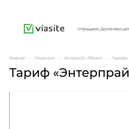
Упрощаем. Достигаем цел
—
—
—
Главная
Лицензии
Битрикс24. Облако
Тарифы
Тариф «Энтерпрай