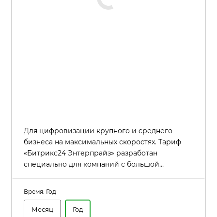
Для цифровизации крупного и среднего
бизнеса на максимальных скоростях. Тариф
«Битрикс24 Энтерпрайз» разработан
специально для компаний с большой
численностью сотрудников (до 6000
пользователей), которым требуется высокая
Время:
Год
производительность, надёжность и гибкость в
управлении распределённой структурой.
Месяц
Год