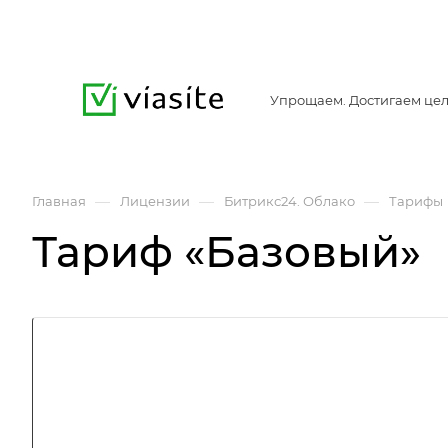
Упрощаем. Достигаем цел
—
—
—
Главная
Лицензии
Битрикс24. Облако
Тарифы
Тариф «Базовый»