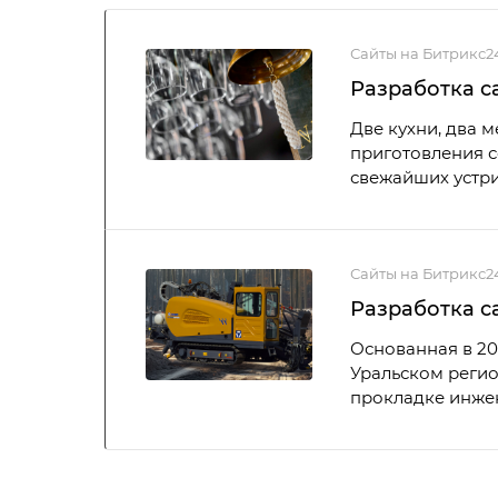
Сайты на Битрикс2
Разработка са
Две кухни, два 
приготовления с
свежайших устри
Сайты на Битрикс2
Разработка с
Основанная в 20
Уральском регио
прокладке инжен