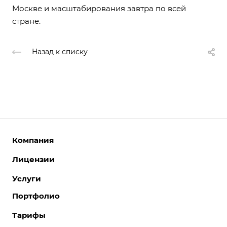
Москве и масштабирования завтра по всей
стране.
Назад к списку
Компания
Лицензии
О компании
Команда
Услуги
Интернет-магазины
Партнеры
Корпоративные сайты
Портфолио
Разработка сайтов
Отзывы
Отраслевые сайты
Поддержка сайтов
Тарифы
Вакансии
Лицензии 1С-Битрикс
Поддержка Битрикс24