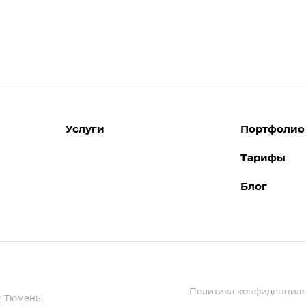
Услуги
Портфолио
Тарифы
Разработка сайтов
Блог
Поддержка сайтов
Поддержка Битрикс24
Перенос сайтов
Внедрение системы управления
взаимоотношениями с клиентами
(CRM)
Политика конфиденциал
Обслуживание сайтов
,
Тюмень