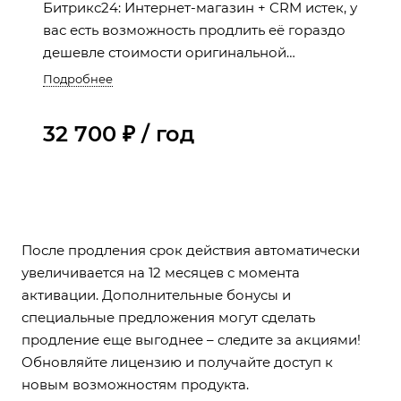
Битрикс24: Интернет-магазин + CRM истек, у
вас есть возможность продлить её гораздо
дешевле стоимости оригинальной
лицензии. Пока лицензия активна, вы
Подробнее
продолжаете пользоваться всеми
преимуществами: регулярными
32 700 ₽ / год
обновлениями и технической поддержкой.
После продления срок действия автоматически
увеличивается на 12 месяцев с момента
активации. Дополнительные бонусы и
специальные предложения могут сделать
продление еще выгоднее – следите за акциями!
Обновляйте лицензию и получайте доступ к
новым возможностям продукта.