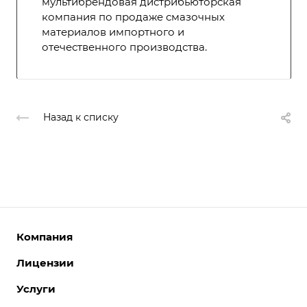
мультибрендовая дистрибьюторская
компания по продаже смазочных
материалов импортного и
отечественного производства.
Назад к списку
Компания
Лицензии
О компании
Команда
Услуги
Интернет-магазины
Партнеры