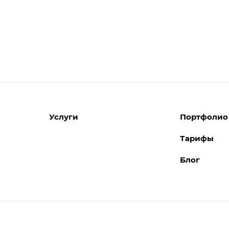
Услуги
Портфолио
Тарифы
Разработка сайтов
Блог
Поддержка сайтов
Поддержка Битрикс24
Перенос сайтов
Внедрение системы управления
взаимоотношениями с клиентами
(CRM)