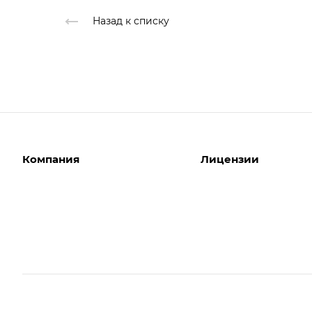
Назад к списку
Компания
Лицензии
О компании
Интернет-магазины
Команда
Корпоративные сайты
Партнеры
Отраслевые сайты
Отзывы
Лицензии 1С-Битрикс
Вакансии
Битрикс24. Облако
Акции
Битрикс24. Коробка