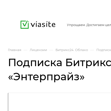
Упрощаем. Достигаем цел
—
—
—
Главная
Лицензии
Битрикс24. Облако
Подписк
Подписка Битрикс
«Энтерпрайз»